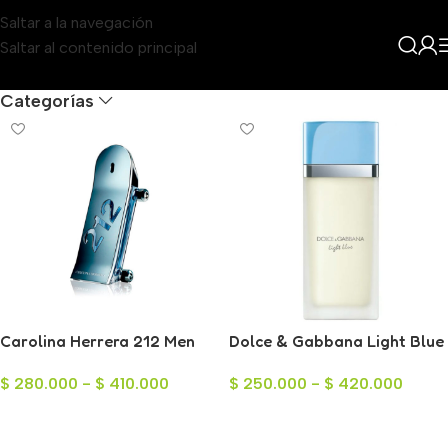
Saltar a la navegación
Saltar al contenido principal
Filters
Categorías
Carolina Herrera 212 Men
Dolce & Gabbana Light Blue
Heroes Eau de Toilette para
para Mujer
$
280.000
-
$
410.000
$
250.000
-
$
420.000
Hombre 90ml
Seleccionar Opciones
Seleccionar Opciones