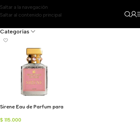
Saltar a la navegación
Saltar al contenido principal
Filters
Categorías
Sirene Eau de Parfum para
Mujer 100ml
$
115.000
Añadir Al Carrito